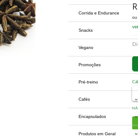
R
Copos
Acessórios
Pacco Vyta
Creatina
Corrida e Endurance
ou
ve
Garrafas Get
Copo Cerveja
Proteína
Snacks
Di
Garrafas Oferta
Garrafa
Concentrado
Suplementos Alimentares
Vegano
Quencher
Isolado e Hidrolisado
Aminoácidos
Promoções
Cál
Taça
Veganos
Colágeno
Pré-treino
Ômegas
Cafés
NÃ
Vitaminas e Minerais
Cafés
Encapsulados
Encapsulados
Produtos em Geral