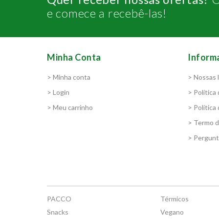
e comece a recebê-las!
Minha Conta
Inform
> Minha conta
> Nossas l
> Login
> Política
> Meu carrinho
> Política
> Termo 
> Pergunt
PACCO
Térmicos
Snacks
Vegano