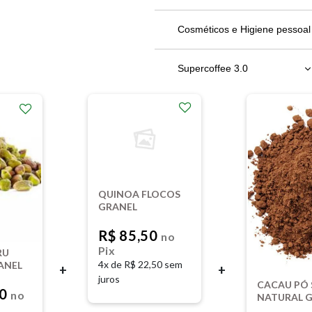
Bebidas em Geral
Cosméticos e Higiene pessoal
Chocolates
Supercoffee 3.0
Molhos, patês e geleias
220g
Óleos e Vinagres
380g
Refeição
QUINOA FLOCOS
GRANEL
R$ 85,50
no
Pix
RU
4x de
R$ 22,50 sem
ANEL
+
+
juros
CACAU PÓ 
00
no
NATURAL 