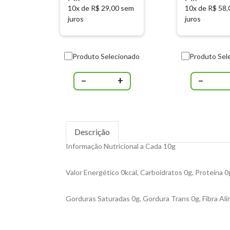
10x de
R$ 29,00 sem
10x de
R$ 58,
juros
juros
Produto Selecionado
Produto Sel
−
+
−
Descrição
Informação Nutricional a Cada 10g
Valor Energético 0kcal, Carboidratos 0g, Proteína 0
Gorduras Saturadas 0g, Gordura Trans 0g, Fibra Al