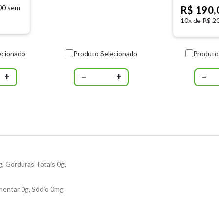
00 sem
R$ 190
10x de
R$ 20
ecionado
Produto Selecionado
Produto
+
−
+
−
g, Gorduras Totais 0g,
imentar 0g, Sódio 0mg