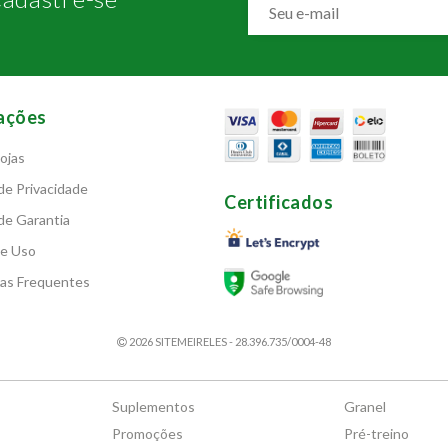
ações
ojas
 de Privacidade
Certificados
 de Garantia
de Uso
as Frequentes
2026 SITEMEIRELES - 28.396.735/0004-48
Suplementos
Granel
Promoções
Pré-treino