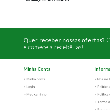
Quer receber nossas ofertas?
C
e comece a recebê-las!
Minha Conta
Inform
> Minha conta
> Nossas l
> Login
> Política
> Meu carrinho
> Política
> Termo 
> Pergunt