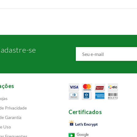
adastre-se
ações
ojas
 de Privacidade
Certificados
 de Garantia
de Uso
as Frequentes