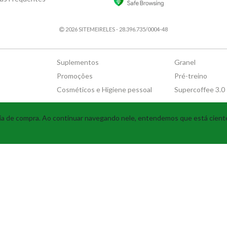
2026 SITEMEIRELES - 28.396.735/0004-48
Suplementos
Granel
Promoções
Pré-treino
Cosméticos e Higiene pessoal
Supercoffee 3.0
Tecnologia
ncia de compra. Ao continuar navegando nele, entendemos que está cien