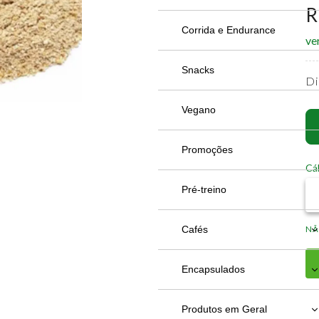
R
Copos
Acessórios
Pacco Vyta
Creatina
Corrida e Endurance
ve
Garrafas Get
Copo Cerveja
Proteína
Snacks
Di
Garrafas Oferta
Garrafa
Concentrado
Suplementos Alimentares
Vegano
Quencher
Isolado e Hidrolisado
Aminoácidos
Promoções
Cál
Taça
Veganos
Colágeno
Pré-treino
Ômegas
Cafés
NÃ
Vitaminas e Minerais
Cafés
Encapsulados
Encapsulados
Produtos em Geral