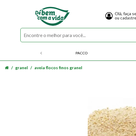
Olá, faça s
ou cadastr
PACCO
granel
aveia flocos finos granel