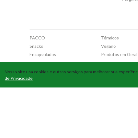
PACCO
Térmicos
Snacks
Vegano
Encapsulados
Produtos em Geral
Nosso site usa cookies e outros serviços para melhorar sua experiê
de Privacidade