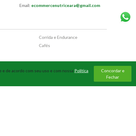
Email:
ecommercenutriceara@gmail.com
Corrida e Endurance
Cafés
te e de acordo com seu uso e com nossa
Política
Concordar e
Fechar