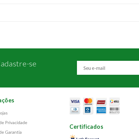
adastre-se
ações
ojas
 de Privacidade
Certificados
 de Garantia