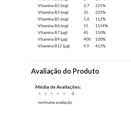
Vitamina B2 (mg)
2,7
225%
Vitamina B3 (mg)
35
233%
Vitamina B5 (mg)
5,6
112%
Vitamina B6 (mg)
15
1154%
Vitamina B7 (µg)
45
150%
Vitamina B9 (µg)
400
100%
Vitamina B12 (µg)
9,9
413%
Avaliação do Produto
Média de Avaliações:
0
nenhuma avaliação