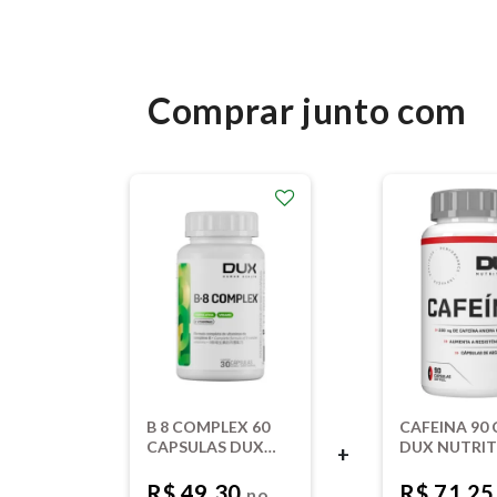
Comprar junto com
B 8 COMPLEX 60
CAFEINA 90
CAPSULAS DUX
DUX NUTRI
+
NUTRITION LAB
LAB
R$ 49,30
R$ 71,2
no