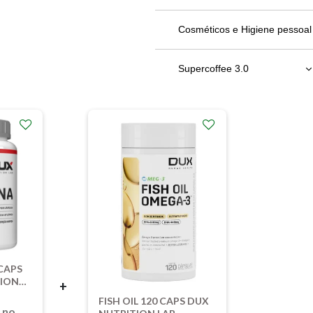
Bebidas em Geral
Cosméticos e Higiene pessoal
Chocolates
Supercoffee 3.0
Molhos, patês e geleias
220g
Óleos e Vinagres
380g
Refeição
 CAPS
TION
+
FISH OIL 120 CAPS DUX
5
no