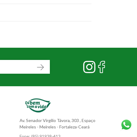
Av. Senador Virgílio Távora, 303
, Espaço
Meireles
- Meireles - Fortaleza-Ceará
Fone:
(85) 91938-413