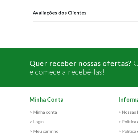
Avaliações dos Clientes
Quer receber nossas ofertas?
C
e comece a recebê-las!
Minha Conta
Inform
> Minha conta
> Nossas l
> Login
> Política
> Meu carrinho
> Política