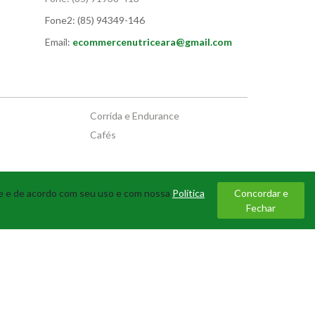
Fone2:
(85) 94349-146
Email:
ecommercenutriceara@gmail.com
Corrida e Endurance
Cafés
te e de acordo com seu uso e com nossa
Política
Concordar e
Fechar