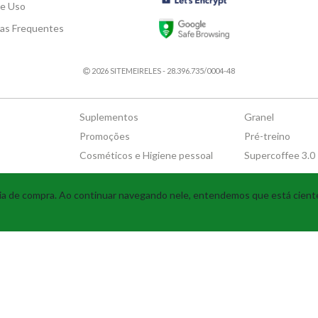
de Uso
as Frequentes
2026 SITEMEIRELES - 28.396.735/0004-48
Suplementos
Granel
Promoções
Pré-treino
Cosméticos e Higiene pessoal
Supercoffee 3.0
Tecnologia
ncia de compra. Ao continuar navegando nele, entendemos que está cien