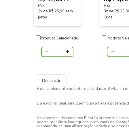
Pix
Pix
2x de
R$ 25,95 sem
3x de
R$ 25,0
juros
juros
Produto Selecionado
Produto Sel
−
+
−
Descrição
É um suplemento que oferece todas as 8 vitaminas d
É a escolha ideal para quem busca toda a potência d
As vitaminas do complexo B estão presentes em carn
ocorrer por dieta inadequada, problemas de absorçã
recomenda-se uma alimentação variada e se necess