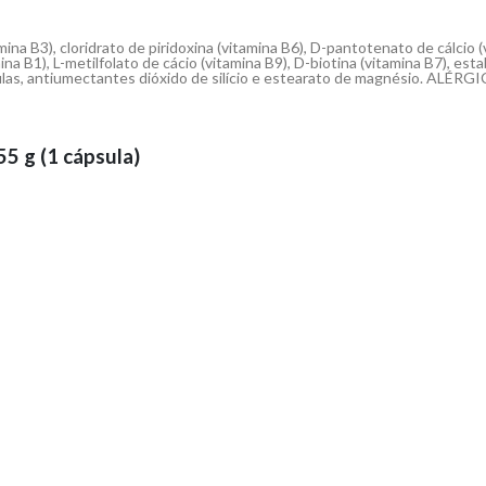
ina B3), cloridrato de piridoxina (vitamina B6), D-pantotenato de cálcio (
na B1), L-metilfolato de cácio (vitamina B9), D-biotina (vitamina B7), estab
orofilas, antiumectantes dióxido de silício e estearato de magnésio.
5 g (1 cápsula)