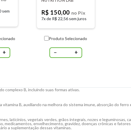
NUTRITION LAB
0 sem
R$ 150,00
no Pix
7x de
R$ 22,56 sem juros
ecionado
Produto Selecionado
+
−
+
o complexo B, incluindo suas formas ativas.
a vitamina B, auxiliando na melhora do sistema imune, absorção do ferro
es, laticínios, vegetais verdes, grãos integrais, nozes e leguminosas, 
o, medicamentos, envelhecimento, gravidez, doenças crônicas e fatores 
ário a suplementação dessas vitaminas.