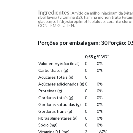
Ingredientes:
Amido de milho, niacinamida (vitam
riboflavina (vitamina B2), tiamina mononitrato (vitami
glaceante hidroxipropilmetilcelulose, corante cl
CONTÉM GLÚTEN.
Porções por embalagem: 30Porção: 0,5
0,55 g
% VD*
Valor energético (kcal)
0
0%
Carboidratos (g)
0
0%
Açúcares totais (g)
0
Açúcares adicionados (g)
0
0%
Proteínas (g)
0
0%
Gorduras totais (g)
0
0%
Gorduras saturadas (g)
0
0%
Gorduras trans (g)
0
0%
Fibras alimentares (g)
0
0%
Sódio (mg)
0
0%
Vitamina B1 (mg)
2
167%