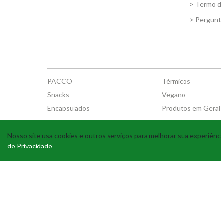
> Termo 
> Pergunt
PACCO
Térmicos
Snacks
Vegano
Encapsulados
Produtos em Geral
Nosso site usa cookies e outros serviços para melhorar sua experiê
de Privacidade