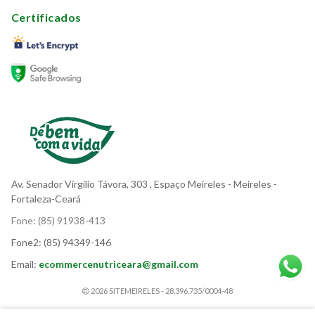
Certificados
Av. Senador Virgílio Távora, 303
, Espaço Meireles
- Meireles -
Fortaleza-Ceará
Fone:
(85) 91938-413
Fone2:
(85) 94349-146
Email:
ecommercenutriceara@gmail.com
2026 SITEMEIRELES - 28.396.735/0004-48