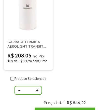
GARRAFA TERMICA
AEROLIGHT TRANSIT
0,35L ROSE STANLEY
R$ 208,05
08654
no Pix
10x de
R$ 21,90 sem juros
Produto Selecionado
−
+
Preço total:
R$ 846,22