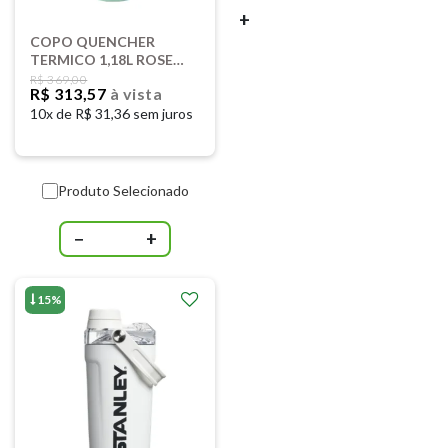
+
COPO QUENCHER
TERMICO 1,18L ROSE
COASTAL STANLEY
R$ 369,00
R$ 313,57
à vista
08679
10x de
R$ 31,36 sem juros
Produto Selecionado
−
+
15%