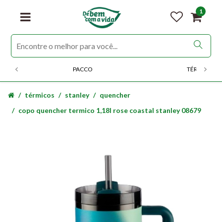
1
PACCO
TÉRMICOS
térmicos
stanley
quencher
copo quencher termico 1,18l rose coastal stanley 08679