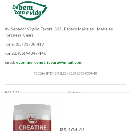
Av. Senador Virgílio Távora, 303
, Espaço Meireles
- Meireles -
Fortaleza-Ceará
Fone:
(85) 91938-413
Fone2:
(85) 94349-146
Email:
ecommercenutriceara@gmail.com
2026 SITEMEIRELES - 28.396.735/0004-48
PACCO
Térmicos
Suplementos
Granel
Corrida e Endurance
Snacks
Vegano
Promoções
Pré-treino
Cafés
R$ 104,41