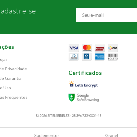
adastre-se
ações
ojas
 de Privacidade
Certificados
 de Garantia
de Uso
as Frequentes
2026 SITEMEIRELES - 28.396.735/0004-48
Suplementos
Granel