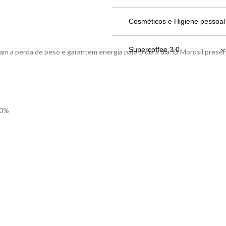
Bebidas em Geral
Cosméticos e Higiene pessoal
Chocolates
Supercoffee 3.0
a perda de peso e garantem energia para o dia a dia. O Morosil present
Molhos, patês e geleias
220g
Óleos e Vinagres
380g
50%
Refeição