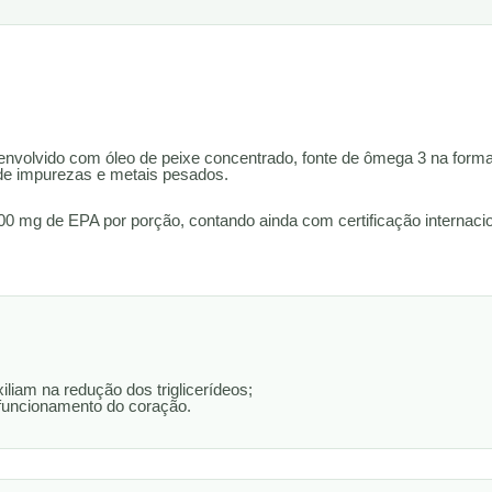
lvido com óleo de peixe concentrado, fonte de ômega 3 na forma de
 de impurezas e metais pesados.
0 mg de EPA por porção, contando ainda com certificação internaci
iam na redução dos triglicerídeos;
funcionamento do coração.