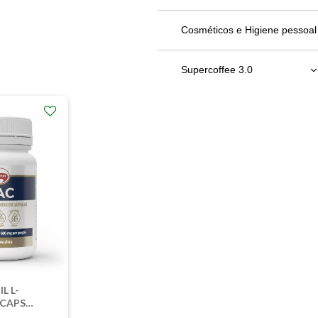
Bebidas em Geral
Cosméticos e Higiene pessoal
Chocolates
Supercoffee 3.0
Molhos, patês e geleias
220g
Óleos e Vinagres
380g
Refeição
L L-
 CAPS
FOR