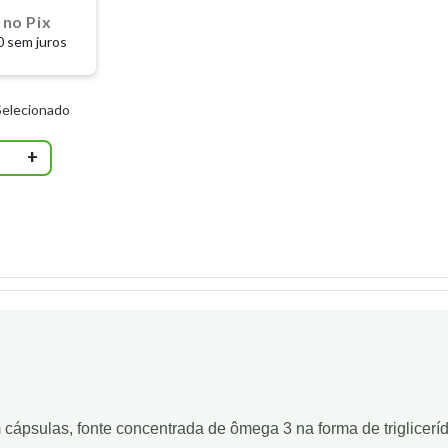
3
no Pix
0 sem juros
Selecionado
+
cápsulas, fonte concentrada de ômega 3 na forma de triglicerí