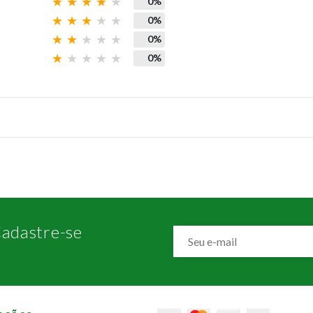
0%
0%
0%
0%
adastre-se