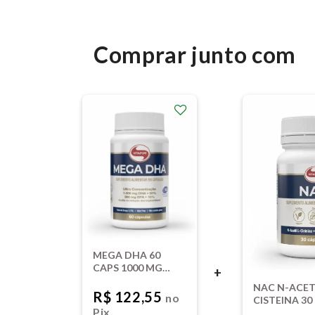
Comprar junto com
MEGA DHA 60
CAPS 1000 MG
+
VITAFOR
NAC N-ACETI
R$ 122,55
no
CISTEINA 30
Pix
750MG VITA