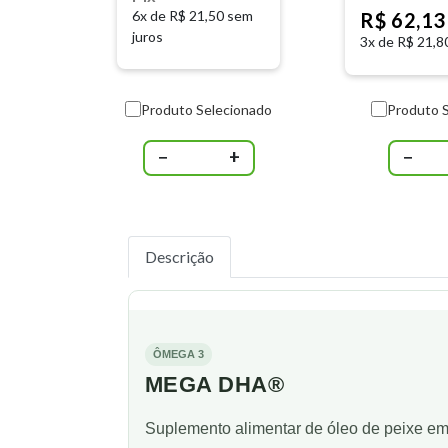
6x de
R$ 21,50 sem
R$ 62,1
juros
3x de
R$ 21,8
Produto Selecionado
Produto 
−
+
−
Descrição
ÔMEGA 3
MEGA DHA®
Suplemento alimentar de óleo de peixe em 