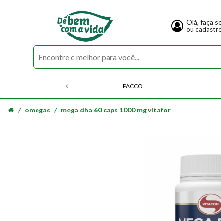
Olá, faça s
ou cadastr
PACCO
omegas
mega dha 60 caps 1000 mg vitafor