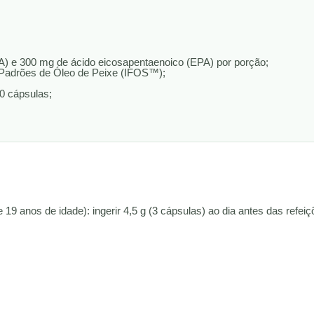
) e 300 mg de ácido eicosapentaenoico (EPA) por porção;
e Padrões de Óleo de Peixe (IFOS™);
0 cápsulas;
e 19 anos de idade): ingerir 4,5 g (3 cápsulas) ao dia antes das ref