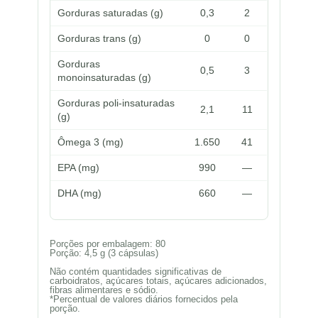
Gorduras saturadas (g)
0,3
2
Gorduras trans (g)
0
0
Gorduras
0,5
3
monoinsaturadas (g)
Gorduras poli-insaturadas
2,1
11
(g)
Ômega 3 (mg)
1.650
41
EPA (mg)
990
—
DHA (mg)
660
—
Porções por embalagem: 80
Porção: 4,5 g (3 cápsulas)
Não contém quantidades significativas de
carboidratos, açúcares totais, açúcares adicionados,
fibras alimentares e sódio.
*Percentual de valores diários fornecidos pela
porção.