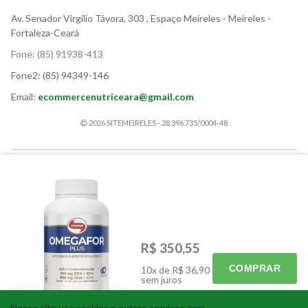
Av. Senador Virgílio Távora, 303
, Espaço Meireles
- Meireles -
Fortaleza-Ceará
Fone:
(85) 91938-413
Fone2:
(85) 94349-146
Email:
ecommercenutriceara@gmail.com
2026 SITEMEIRELES - 28.396.735/0004-48
PACCO
Térmicos
Suplementos
Granel
Corrida e Endurance
Snacks
Vegano
Promoções
Pré-treino
Cafés
R$ 350,55
Encapsulados
Produtos em Geral
COMPRAR
10x de R$ 36,90
Cosméticos e Higiene pessoal
Supercoffee 3.0
sem juros
Nosso site usa cookies e outros serviços para