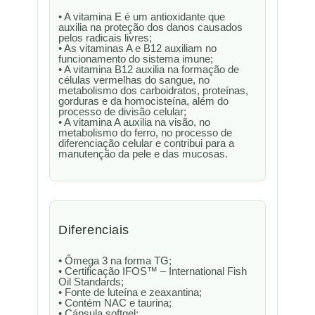
• A vitamina E é um antioxidante que
auxilia na proteção dos danos causados
pelos radicais livres;
• As vitaminas A e B12 auxiliam no
funcionamento do sistema imune;
• A vitamina B12 auxilia na formação de
células vermelhas do sangue, no
metabolismo dos carboidratos, proteínas,
gorduras e da homocisteína, além do
processo de divisão celular;
• A vitamina A auxilia na visão, no
metabolismo do ferro, no processo de
diferenciação celular e contribui para a
manutenção da pele e das mucosas.
Diferenciais
• Ômega 3 na forma TG;
• Certificação IFOS™ – International Fish
Oil Standards;
• Fonte de luteína e zeaxantina;
• Contém NAC e taurina;
• Cápsula softgel;