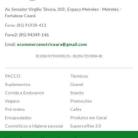
Av. Senador Virgílio Távora, 303
, Espaço Meireles
- Meireles -
Fortaleza-Ceará
Fone:
(85) 91938-413
Fone2:
(85) 94349-146
Email:
ecommercenutriceara@gmail.com
2026 SITEMEIRELES - 28.396.735/0004-48
PACCO
Térmicos
Suplementos
Granel
Corrida e Endurance
Snacks
Vegano
Promoções
Pré-treino
Cafés
Encapsulados
Produtos em Geral
Cosméticos e Higiene pessoal
Supercoffee 3.0