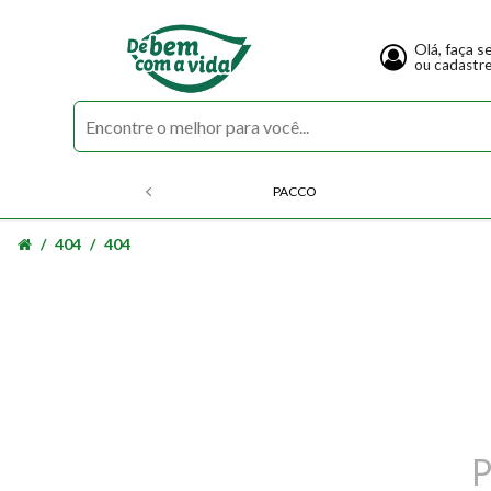
Olá, faça s
ou cadastr
PACCO
404
404