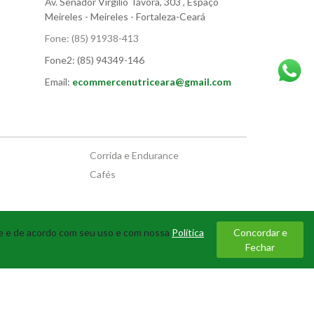
Av. Senador Virgílio Távora, 303
, Espaço
Meireles
- Meireles - Fortaleza-Ceará
Fone:
(85) 91938-413
Fone2:
(85) 94349-146
Email:
ecommercenutriceara@gmail.com
Corrida e Endurance
Cafés
te e de acordo com seu uso e com nossa
Política
Concordar e
Fechar