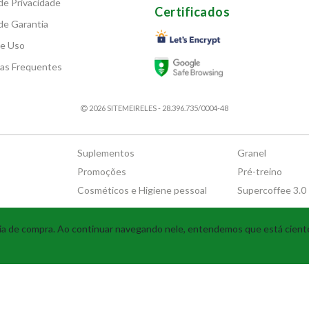
 de Privacidade
Certificados
 de Garantia
de Uso
as Frequentes
2026 SITEMEIRELES - 28.396.735/0004-48
Suplementos
Granel
Promoções
Pré-treino
Cosméticos e Higiene pessoal
Supercoffee 3.0
Tecnologia
ncia de compra. Ao continuar navegando nele, entendemos que está cien