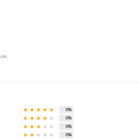
rção
0%
0%
0%
0%