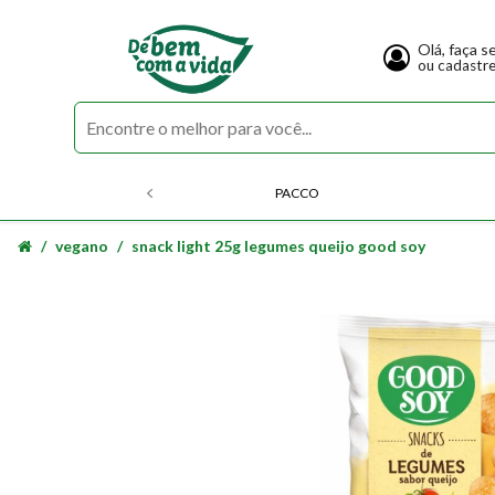
Olá, faça s
ou cadastr
PACCO
vegano
snack light 25g legumes queijo good soy