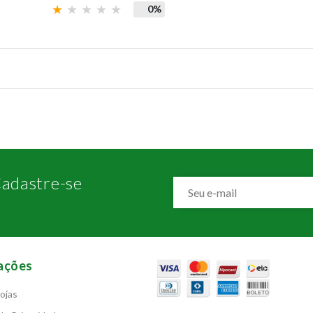
0%
adastre-se
ações
ojas