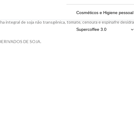
Bebidas em Geral
Cosméticos e Higiene pessoal
nha integral de soja não transgênica, tomate, cenoura e espinafre desidra
Chocolates
Supercoffee 3.0
ERIVADOS DE SOJA.
Molhos, patês e geleias
220g
Óleos e Vinagres
380g
Refeição