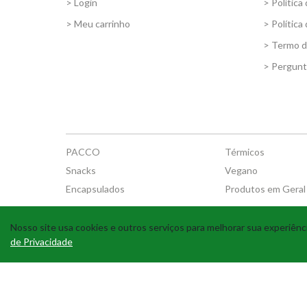
> Login
> Política
> Meu carrinho
> Política
> Termo 
> Pergunt
PACCO
Térmicos
Snacks
Vegano
Encapsulados
Produtos em Geral
Nosso site usa cookies e outros serviços para melhorar sua experiê
de Privacidade