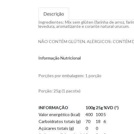
Descrição
Ingredientes: Mix sem glúten (farinha de arroz, fari
levedura, aromatizante e corante natural urucum.
NÃO CONTÉM GLÚTEN. ALÉRGICOS: CONTÉM D
Informação Nutricional
Porções por embalagem: 1 porção
Porção: 25g (1 pacote)
INFORMAÇÃO
100g
25g
%VD (*)
Valor energético (kcal)
400
100
5
Carboidratos totais (g)
70
18
6
Açúcares totais (g)
0
0