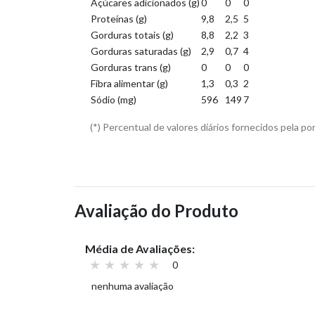
Açúcares adicionados (g)
0
0
0
Proteínas (g)
9,8
2,5
5
Gorduras totais (g)
8,8
2,2
3
Gorduras saturadas (g)
2,9
0,7
4
Gorduras trans (g)
0
0
0
Fibra alimentar (g)
1,3
0,3
2
Sódio (mg)
596
149
7
(*) Percentual de valores diários fornecidos pela po
Avaliação do Produto
Média de Avaliações:
0
nenhuma avaliação