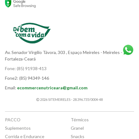
Av. Senador Virgílio Távora, 303
, Espaço Meireles
- Meireles -
Fortaleza-Ceará
Fone:
(85) 91938-413
Fone2:
(85) 94349-146
Email:
ecommercenutriceara@gmail.com
2026 SITEMEIRELES - 28.396.735/0004-48
PACCO
Térmicos
Suplementos
Granel
Corrida e Endurance
Snacks