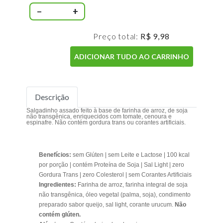
−
+
Preço total:
R$ 9,98
ADICIONAR TUDO AO CARRINHO
Descrição
Salgadinho assado feito à base de farinha de arroz, de soja
não transgênica, enriquecidos com tomate, cenoura e
espinafre. Não contém gordura trans ou corantes artificiais.
Benefícios:
sem Glúten | sem Leite e Lactose | 100 kcal
por porção | contém Proteína de Soja | Sal Light | zero
Gordura Trans | zero Colesterol | sem Corantes Artificiais
Ingredientes:
Farinha de arroz, farinha integral de soja
não transgênica, óleo vegetal (palma, soja), condimento
preparado sabor queijo, sal light, corante urucum.
Não
contém glúten.