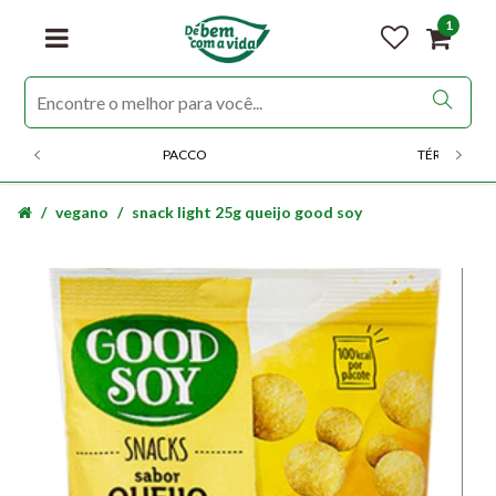
1
PACCO
TÉRMICOS
vegano
snack light 25g queijo good soy