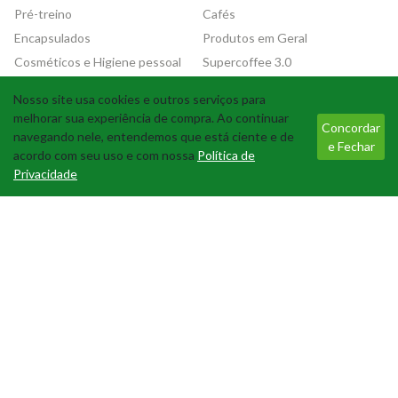
Pré-treino
Cafés
Encapsulados
Produtos em Geral
Cosméticos e Higiene pessoal
Supercoffee 3.0
Nosso site usa cookies e outros serviços para
Tecnologia
melhorar sua experiência de compra. Ao continuar
Concordar
navegando nele, entendemos que está ciente e de
e Fechar
acordo com seu uso e com nossa
Política de
Privacidade