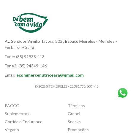
Av. Senador Virgílio Távora, 303
, Espaço Meireles
- Meireles -
Fortaleza-Ceará
Fone:
(85) 91938-413
Fone2:
(85) 94349-146
Email:
ecommercenutriceara@gmail.com
2026 SITEMEIRELES - 28.396.735/0004-48
PACCO
Térmicos
Suplementos
Granel
Corrida e Endurance
Snacks
Vegano
Promoções