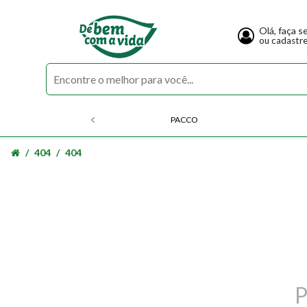
Olá, faça s
ou cadastr
PACCO
404
404