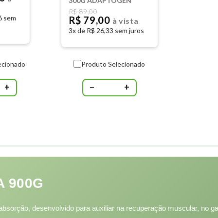
300G ADAPTOGEN
R$ 89,00
6 sem
R$ 79,00
à vista
3x de
R$ 26,33 sem juros
ecionado
Produto Selecionado
+
−
+
A 900G
a absorção, desenvolvido para auxiliar na recuperação muscular, n