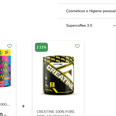
Bebidas em Geral
Cosméticos e Higiene pessoal
Chocolates
Supercoffee 3.0
Molhos, patês e geleias
220g
11%
Óleos e Vinagres
380g
Refeição
00G
+
CREATINE 100% PURE
N
20
à