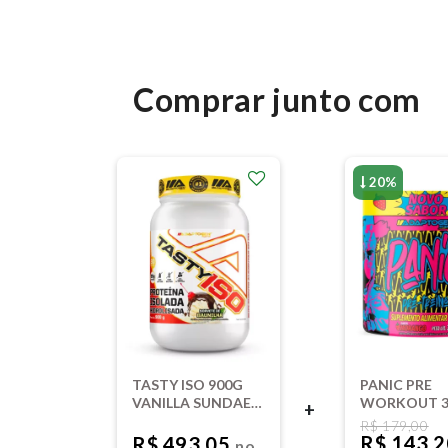
Comprar junto com
20%
TASTY ISO 900G
PANIC PRE
VANILLA SUNDAE
WORKOUT 3
+
ADAPTOGEN
MORANGO
R$ 179,00
SCIENCE
ADAPTOGE
R$ 143,
R$ 493,05
no