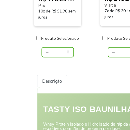
SCIENCE
vista
Pix
7x de
R$ 20,4
10x de
R$ 51,90 sem
juros
juros
Produto Selecionado
Produto Sel
−
+
−
Descrição
TASTY ISO BAUNILH
Whey Protein Isolado e Hidrolisado de rápid
esportivo, com 25g de proteína por dose.