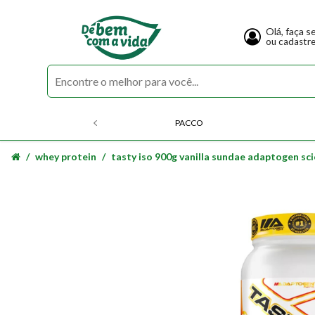
Olá, faça s
ou cadastr
PACCO
whey protein
tasty iso 900g vanilla sundae adaptogen sc