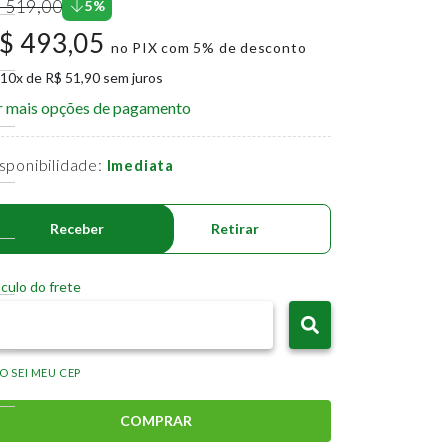
 519,00
5%
$ 493,05
no PIX com 5% de desconto
 10x de R$ 51,90 sem juros
r mais opções de pagamento
sponibilidade:
Imediata
Receber
Retirar
culo do frete
O SEI MEU CEP
COMPRAR