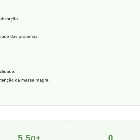
 absorção.
idade das proteínas.
ilidade.
utenção da massa magra.
5,5g+
0