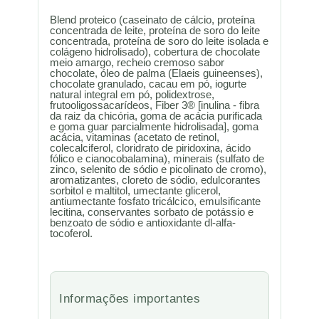
Blend proteico (caseinato de cálcio, proteína
concentrada de leite, proteína de soro do leite
concentrada, proteína de soro do leite isolada e
colágeno hidrolisado), cobertura de chocolate
meio amargo, recheio cremoso sabor
chocolate, óleo de palma (Elaeis guineenses),
chocolate granulado, cacau em pó, iogurte
natural integral em pó, polidextrose,
frutooligossacarídeos, Fiber 3® [inulina - fibra
da raiz da chicória, goma de acácia purificada
e goma guar parcialmente hidrolisada], goma
acácia, vitaminas (acetato de retinol,
colecalciferol, cloridrato de piridoxina, ácido
fólico e cianocobalamina), minerais (sulfato de
zinco, selenito de sódio e picolinato de cromo),
aromatizantes, cloreto de sódio, edulcorantes
sorbitol e maltitol, umectante glicerol,
antiumectante fosfato tricálcico, emulsificante
lecitina, conservantes sorbato de potássio e
benzoato de sódio e antioxidante dl-alfa-
tocoferol.
Informações importantes