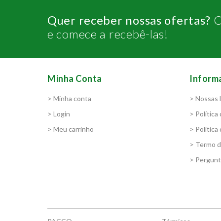
Quer receber nossas ofertas?
C
e comece a recebê-las!
Minha Conta
Inform
> Minha conta
> Nossas l
> Login
> Política
> Meu carrinho
> Política
> Termo 
> Pergunt