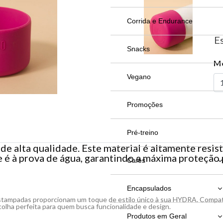
Copos
Acessórios
Pacco Vyta
Creatina
Corrida e Endurance
Es
Garrafas Get
Copo Cerveja
Proteína
Snacks
Me
Garrafas Oferta
Garrafa
Concentrado
Suplementos Alimentares
Vegano
Quencher
Isolado e Hidrolisado
Aminoácidos
Promoções
Taça
Veganos
Colágeno
Pré-treino
ne de alta qualidade. Este material é altamente resi
 é à prova de água, garantindo a máxima proteção p
Ômegas
Cafés
Vitaminas e Minerais
Cafés
Encapsulados
stampadas proporcionam um toque de estilo único à sua H
YDRA
. Compat
colha perfeita para quem busca funcionalidade e design.
Encapsulados
Produtos em Geral