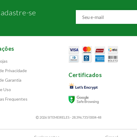
adastre-se
ações
ojas
 de Privacidade
Certificados
 de Garantia
de Uso
as Frequentes
2026 SITEMEIRELES - 28.396.735/0004-48