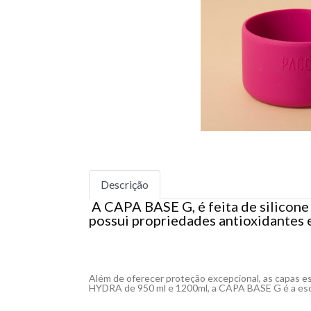
Descrição
A
CAPA BASE G
, é feita de silico
possui propriedades antioxidantes e
Além de oferecer proteção excepcional, as capas e
H
YDR
A
de
95
0
ml
e 1200ml
, a CAPA
BASE G
é a es