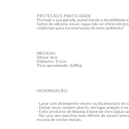
PROTEÇÃO E PRATICIDADE
Protege a sua garrafa, aumentando a durabilidade e
Feitas de silicone, essas capas não só oferecem p
colaboram para a preservação do meio ambiente!
MEDIDAS:
Altura: 6cm
Diâmetro: 9,5cm
Peso aproximado: 0,08kg
HIGIENIZAÇÃO:
- Lavar com detergente neutro ou bicarbonato de s
- Deixar secar sempre aberto, em lugar arejado e na
- Evite produtos de limpeza à base de cloro (água s
- No caso das manchas mais difíceis de serem remov
escova de cerdas macias.