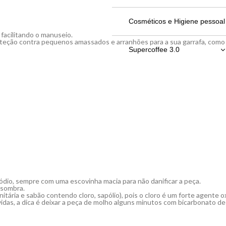
Bebidas em Geral
Cosméticos e Higiene pessoal
 facilitando o manuseio.
roteção contra pequenos amassados e arranhões para a sua garrafa, com
Chocolates
Supercoffee 3.0
Molhos, patês e geleias
220g
Óleos e Vinagres
380g
Refeição
ódio, sempre com uma escovinha macia para não danificar a peça.
 sombra.
anitária e sabão contendo cloro, sapólio), pois o cloro é um forte agent
idas, a dica é deixar a peça de molho alguns minutos com bicarbonato d