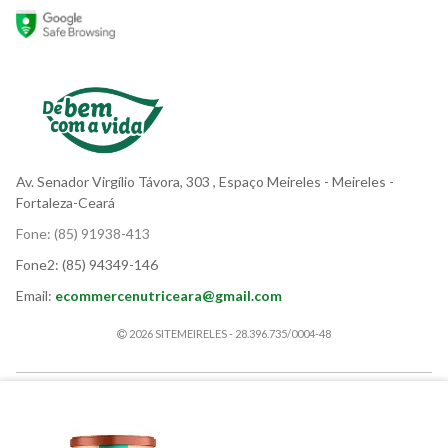
Av. Senador Virgílio Távora, 303
, Espaço Meireles
- Meireles -
Fortaleza-Ceará
Fone:
(85) 91938-413
Fone2:
(85) 94349-146
Email:
ecommercenutriceara@gmail.com
2026 SITEMEIRELES - 28.396.735/0004-48
PACCO
Térmicos
Suplementos
Granel