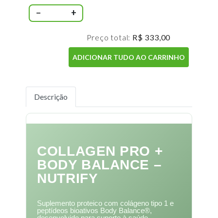
−
+
Preço total:
R$ 333,00
ADICIONAR TUDO AO CARRINHO
Descrição
COLLAGEN PRO +
BODY BALANCE –
NUTRIFY
Suplemento proteico com colágeno tipo 1 e
peptídeos bioativos Body Balance®,
desenvolvido para suporte à saúde,