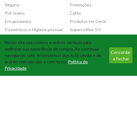
Vegano
Promoções
Pré-treino
Cafés
Encapsulados
Produtos em Geral
Cosméticos e Higiene pessoal
Supercoffee 3.0
Nosso site usa cookies e outros serviços para
Tecnologia
melhorar sua experiência de compra. Ao continuar
Concordar
navegando nele, entendemos que está ciente e de
e Fechar
acordo com seu uso e com nossa
Política de
Privacidade