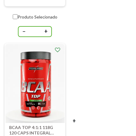
Produto Selecionado
−
+
+
BCAA TOP 4:1:1 118G
120 CAPS INTEGRAL