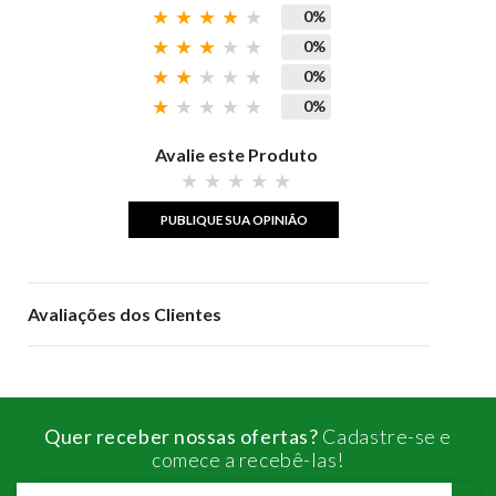
0%
0%
0%
0%
Avalie este Produto
PUBLIQUE SUA OPINIÃO
Avaliações dos Clientes
Quer receber nossas ofertas?
Cadastre-se e
comece a recebê-las!