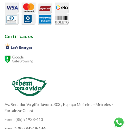
Certificados
Av. Senador Virgílio Távora, 303
, Espaço Meireles
- Meireles -
Fortaleza-Ceará
Fone:
(85) 91938-413
Fone2:
(85) 94349-146